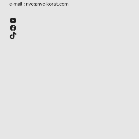
e-mail :
nvc@nvc-korat.com
YouTube
Facebook
TikTok